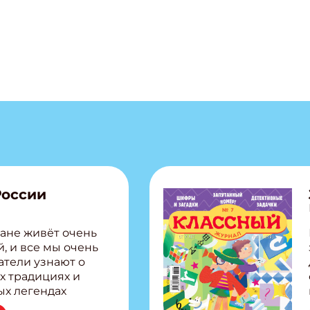
России
ане живёт очень
, и все мы очень
атели узнают о
х традициях и
ых легендах
сии! Внутри: