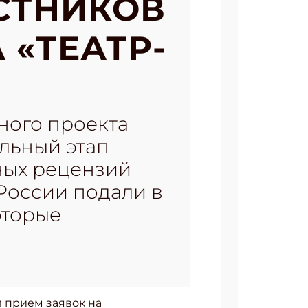
СТНИКОВ
 «ТЕАТР-
ного проекта
льный этап
ьных рецензий
 России подали в
которые
 прием заявок на