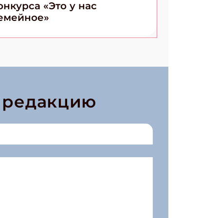
онкурса «Это у нас
емейное»
в редакцию