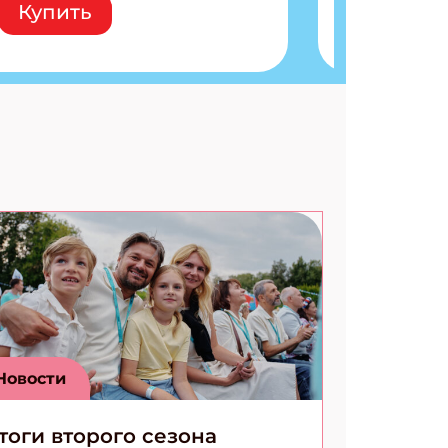
Купить
расшифровки Плетем
запутанные поделки
Разгадываем головоломки
Ищем коды 3 комикса
Новости
тоги второго сезона