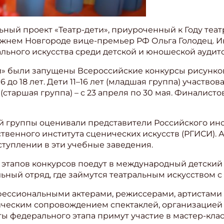
ый проект «Театр-дети», приуроченный к Году театр
Нижнем Новгороде вице-премьер РФ Ольга Голодец. 
льного искусства среди детской и юношеской аудит
ти» были запущены Всероссийские конкурсы рисунко
6 до 18 лет. Дети 11–16 лет (младшая группа) участвов
лет (старшая группа) – с 23 апреля по 30 мая. Финали
 группы оценивали представители Российского инст
ственного института сценических искусств (РГИСИ).
туплении в эти учебные заведения.
этапов конкурсов поедут в международный детский 
ьный отряд, где займутся театральным искусством 
фессиональными актерами, режиссерами, артистами 
ическим сопровождением спектаклей, организацией р
 федерального этапа примут участие в мастер-класс