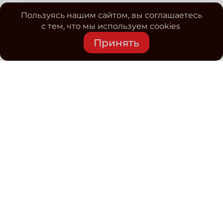
Пользуясь нашим сайтом, вы соглашаетесь
с тем, что мы используем cookies
Принять
Средство массовой информации www.classmag.ru
Свидетельство о регистрации СМИ сетевого издания
Эл.№ ФС77-63739 от 16 ноября 2015 г. выдано
Роскомнадзором.
Политика обработки
персональных данных