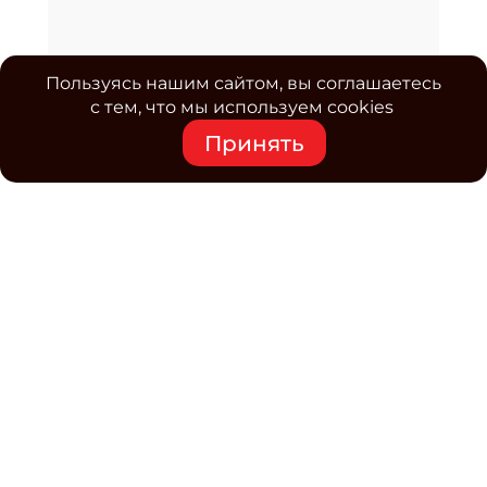
Пользуясь нашим сайтом, вы соглашаетесь
с тем, что мы используем cookies
Принять
Средство массовой информации www.classmag.ru
Свидетельство о регистрации СМИ сетевого издания
Эл.№ ФС77-63739 от 16 ноября 2015 г. выдано
Роскомнадзором.
Политика обработки