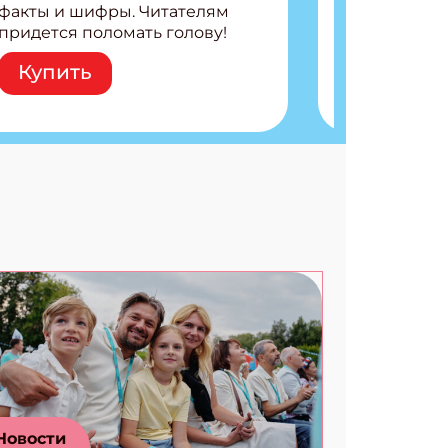
факты и шифры. Читателям
придется поломать голову!
Внутри: Шифры и
Купить
расшифровки Плетем
запутанные поделки
Разгадываем головоломки
Ищем коды 3 комикса
Новости