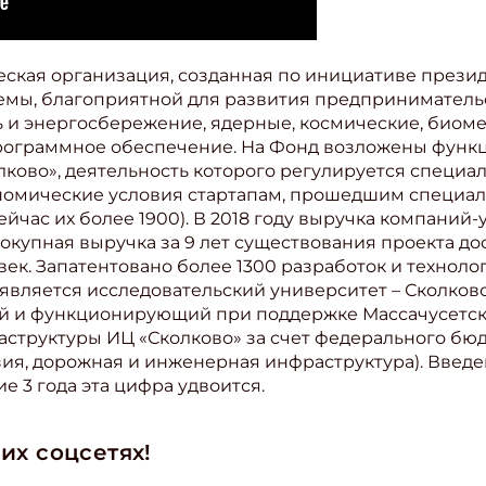
ите Ваш Email
ская организация, созданная по инициативе президе
темы, благоприятной для развития предприниматель
ПОДПИС
ь и энергосбережение, ядерные, космические, биом
рограммное обеспечение. На Фонд возложены функ
ово», деятельность которого регулируется специа
номические условия стартапам, прошедшим специ
ейчас их более 1900). В 2018 году выручка компаний
вокупная выручка за 9 лет существования проекта дос
ловек. Запатентовано более 1300 разработок и техно
является исследовательский университет – Сколковс
ный и функционирующий при поддержке Массачусетск
раструктуры ИЦ «Сколково» за счет федерального б
зия, дорожная и инженерная инфраструктура). Введе
ие 3 года эта цифра удвоится.
их соцсетях!