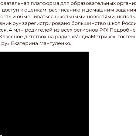
зовательная платформа для образовательных органи
 доступ к оценкам, расписанию и домашним задания
ость и обмениваться школьными новостями, исполь
вник.ру» зарегистрировано большинство школ Росси
хся, 4 млн родителей из всех регионов РФ! Подробн
Классное детство» на радио «МедиаМетрикс», гостем
ру» Екатерина Мантуленко.
ишись на рассылку
 электронный "Классный журнал" в подарок!
ите имя