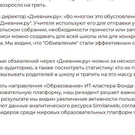
возросло на треть.
й директор «Дневник.ру»: «Во многом это обусловле
Дневник.ру". Учителя используют его для отправки
ельском собрании, необходимости принести или зап
писи можно создавать для всей школы или для конкре
ва. Мы видим, что "Объявления" стали эффективным
ью объявлений через «Дневник.ру» можно за нескол
удиторию, а также посмотреть статистику: кто их про
 вызывать родителей в школу и тратить на это массу
ль направления «Образование» ИТ-кластера Фонда «
овательную платформу, наш резидент решает важны
 результате мы видим увеличение активности польз
ют данные аналитического ресурса Similarweb, согла
 лидеров среди мировых образовательных платформ 