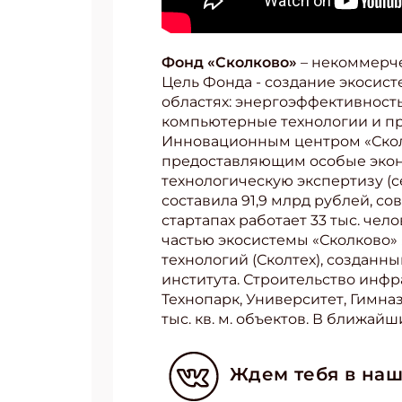
Укаж
Фонд «Сколково»
– некоммерче
Цель Фонда - создание экосис
областях: энергоэффективност
компьютерные технологии и п
Инновационным центром «Сколк
предоставляющим особые эко
технологическую экспертизу (с
составила 91,9 млрд рублей, со
стартапах работает 33 тыс. че
частью экосистемы «Сколково» 
технологий (Сколтех), создан
института. Строительство инф
Технопарк, Университет, Гимна
тыс. кв. м. объектов. В ближайш
Ждем тебя в наш