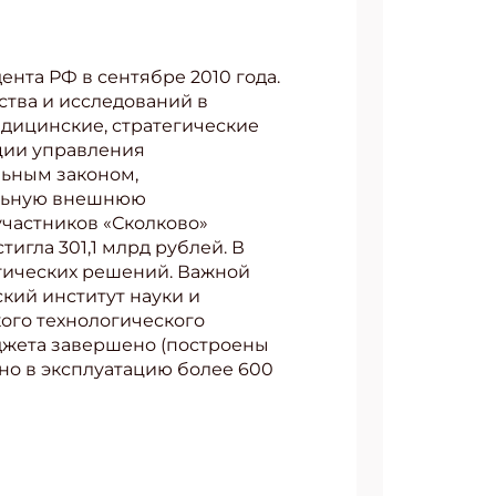
нта РФ в сентябре 2010 года.
ства и исследований в
АТЬСЯ
едицинские, стратегические
ции управления
льным законом,
альную внешнюю
-участников «Сколково»
тигла 301,1 млрд рублей. В
логических решений. Важной
кий институт науки и
ого технологического
юджета завершено (построены
но в эксплуатацию более 600