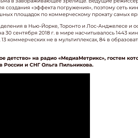
ьма в завораживающее зрелище. Ведущие режиссер
я создания «эффекта погружения», поэтому сеть кин
шных площадок по коммерческому прокату самых яр
деления в Нью-Йорке, Торонто и Лос-Анджелесе и о
а 30 сентября 2018 г. в мире насчитывалось 1443 кин
 13 коммерческих не в мультиплексах, 84 в образова
ое детство» на радио «МедиаМетрикс», гостем кот
в России и СНГ Ольга Пильникова.
ишись на рассылку
 электронный "Классный журнал" в подарок!
ите имя