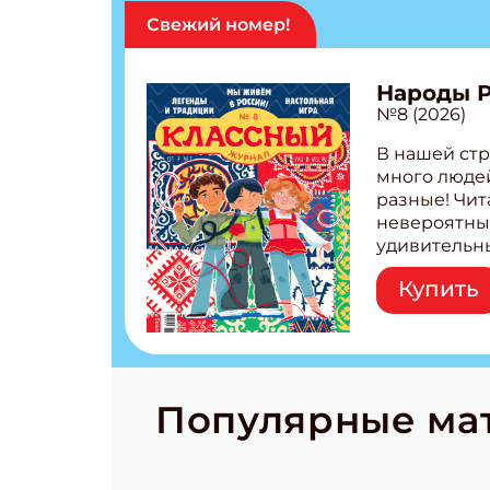
Свежий номер!
Народы 
№8 (2026)
В нашей стр
много людей
разные! Чит
невероятны
удивительн
народов Рос
Купить
Легенды тат
бурятов Нас
Страшилка 
странные с
рецепты на
Новый коми
Популярные ма
космически