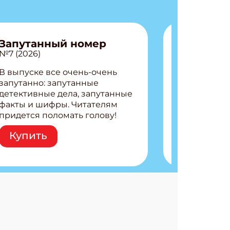
Запутанный номер
№7 (2026)
В выпуске все очень-очень
запутанно: запутанные
детективные дела, запутанные
факты и шифры. Читателям
придется поломать голову!
Внутри: Шифры и
Купить
расшифровки Плетем
запутанные поделки
Разгадываем головоломки
Ищем коды 3 комикса