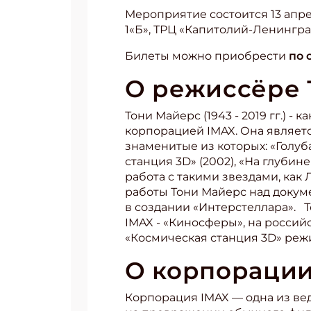
Мероприятие состоится 13 апрел
1«Б», ТРЦ «Капитолий-Ленингр
Билеты можно приобрести
по 
О режиссёре 
Тони Майерс (1943 - 2019 гг.) 
корпорацией IMAX. Она являет
знаменитые из которых: «Голубая
станция 3D» (2002), «На глубине
работа с такими звездами, как
работы Тони Майерс над докум
в создании «Интерстеллара». Т
IMAX - «Киносферы», на россий
«Космическая станция 3D» реж
О корпорации
Корпорация IMAX — одна из ве