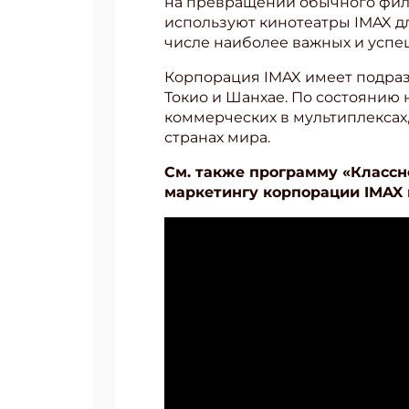
на превращении обычного фил
используют кинотеатры IMAX дл
числе наиболее важных и успе
Корпорация IMAX имеет подраз
Токио и Шанхае. По состоянию н
коммерческих в мультиплексах,
странах мира.
См. также программу «Классн
маркетингу корпорации IMAX 
Подп
Получи
Укаж