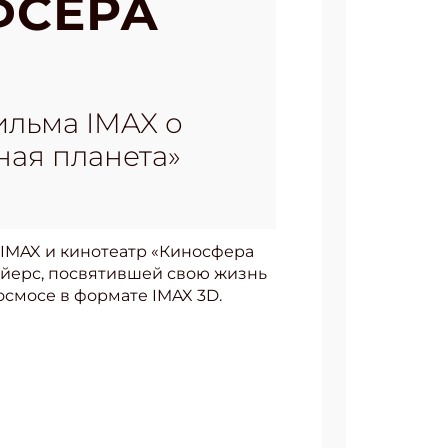
ФСЕРА
ильма IMAX о
ная планета»
 IMAX и кинотеатр «Киносфера
айерс, посвятившей свою жизнь
осмосе в формате IMAX 3D.