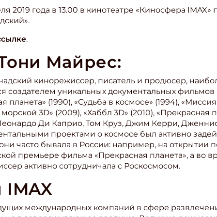
я 2019 года в 13.00 в кинотеатре «Киносфера IMAX» 
адский».
ссылке
.
Тони Майрес:
- канадский кинорежиссер, писатель и продюсер, наибо
ся создателем уникальных документальных фильмов 
 планета» (1990), «Судьба в космосе» (1994), «Миссия
 морской 3D» (2009), «Хаббл 3D» (2010), «Прекрасная пл
 Леонардо Ди Каприо, Том Круз, Джим Керри, Дженни
ентальными проектами о космосе был активно зад
они часто бывала в России: например, на открытии 
ской премьере фильма «Прекрасная планета», а во 
иссер активно сотрудничала с Роскосмосом.
 IMAX
дущих международных компаний в сфере развлечени