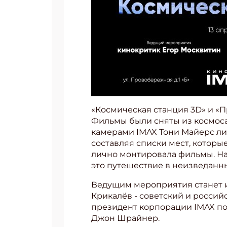
«Космическая станция 3D» и «
Фильмы были сняты из космоса,
камерами IMAX Тони Майерс лич
составляя списки мест, которы
лично монтировала фильмы. На
это путешествие в неизведанны
Ведущим мероприятия станет и
Крикалёв - советский и россий
президент корпорации IMAX по
Джон Шрайнер.