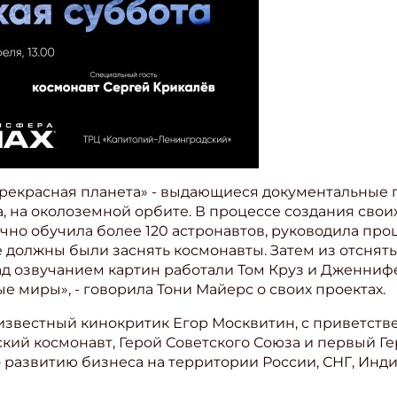
Прекрасная планета» - выдающиеся документальные 
 на околоземной орбите. В процессе создания своих
но обучила более 120 астронавтов, руководила про
е должны были заснять космонавты. Затем из отснят
д озвучанием картин работали Том Круз и Дженни
е миры», - говорила Тони Майерс о своих проектах.
звестный кинокритик Егор Москвитин, с приветств
ский космонавт, Герой Советского Союза и первый Ге
 развитию бизнеса на территории России, СНГ, Инди