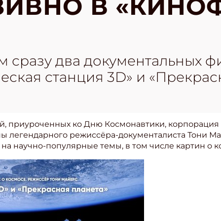
ИВНО В «КИНО
м сразу два документальных ф
еская станция 3D» и «Прекрас
ий, приуроченных ко Дню Космонавтики, корпорация
ины легендарного режиссёра-документалиста Тони М
а научно-популярные темы, в том числе картин о к