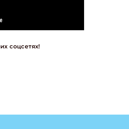
ите Ваш Email
ПОДПИС
их соцсетях!