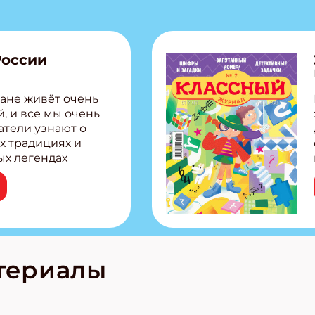
России
ане живёт очень
, и все мы очень
атели узнают о
х традициях и
ых легендах
сии! Внутри:
ар, башкир и
тольная игра
из Алтая Очень
лова Традиционные
родов России
кс про
териалы
е приключения!