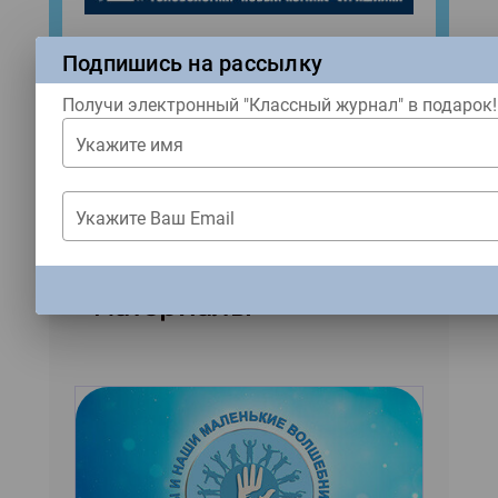
Народы России
Подпишись на рассылку
№8 (2026)
Получи электронный "Классный журнал" в подарок!
Купить
Укажите имя
Укажите Ваш Email
Популярные
ЗАКРЫТЬ
материалы