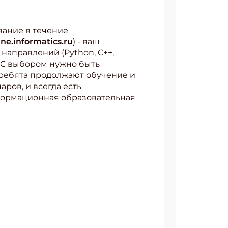
вание в течение
ine.informatics.ru
) - ваш
 направлений (Python, C++,
АТЬСЯ
. С выбором нужно быть
 ребята продолжают обучение и
ров, и всегда есть
нформационная образовательная