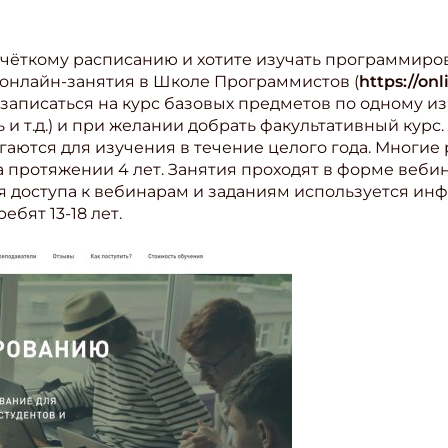
ите Ваш Email
 чёткому расписанию и хотите изучать программиро
 онлайн-занятия в Школе Программистов (
https://onl
 записаться на курс базовых предметов по одному из
ПОДПИС
 т.д.) и при желании добрать факультативный курс
гаются для изучения в течение целого года. Многие
 протяжении 4 лет. Занятия проходят в форме вебина
ля доступа к вебинарам и заданиям используется и
ебят 13-18 лет.