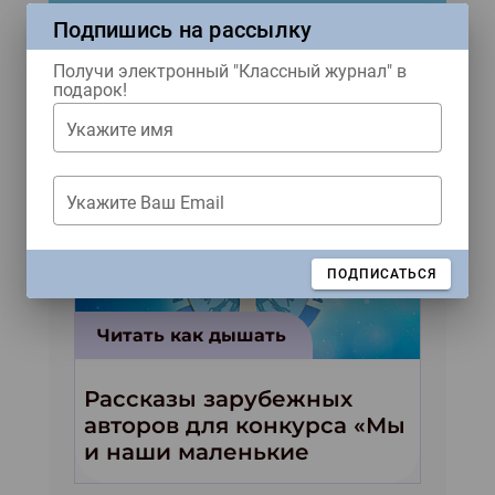
Подпишись на рассылку
Популярные
Получи электронный "Классный журнал" в
материалы
подарок!
Укажите имя
Укажите Ваш Email
ЗАКРЫТЬ
ПОДПИСАТЬСЯ
Читать как дышать
Рассказы зарубежных
авторов для конкурса «Мы
и наши маленькие
волшебники!»