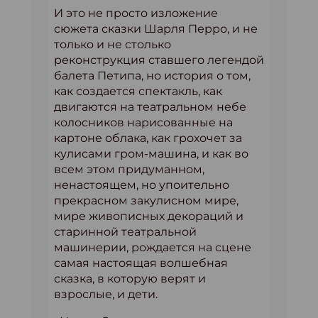
И это не просто изложение
сюжета сказки Шарля Перро, и не
только и не столько
реконструкция ставшего легендой
балета Петипа, но история о том,
как создается спектакль, как
двигаются на театральном небе
колосников нарисованные на
картоне облака, как грохочет за
кулисами гром-машина, и как во
всем этом придуманном,
ненастоящем, но упоительно
прекрасном закулисном мире,
мире живописных декораций и
старинной театральной
машинерии, рождается на сцене
самая настоящая волшебная
сказка, в которую верят и
взрослые, и дети.