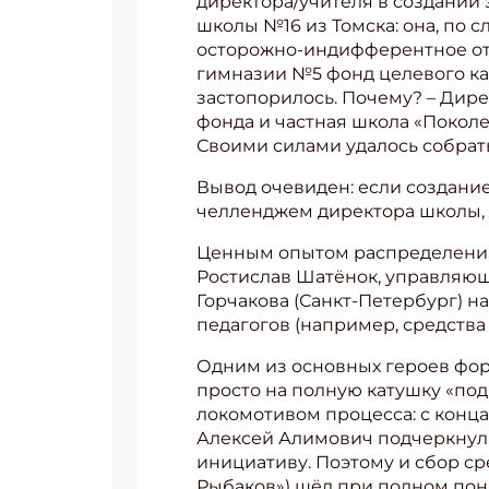
директора/учителя в создании 
школы №16 из Томска: она, по с
осторожно-индифферентное отн
гимназии №5 фонд целевого кап
застопорилось. Почему? – Дире
фонда и частная школа «Покол
Своими силами удалось собрат
Вывод очевиден: если создани
челленджем директора школы, 
Ценным опытом распределения
Ростислав Шатёнок, управляющ
Горчакова (Санкт-Петербург) н
педагогов (например, средств
Одним из основных героев фор
Подп
просто на полную катушку «по
локомотивом процесса: с конца
Получи
Алексей Алимович подчеркнул,
Укаж
инициативу. Поэтому и сбор ср
Рыбаков») шёл при полном пони