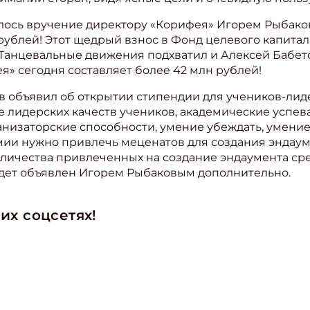
илось вручение директору «Корифея» Игорем Рыбако
ите Ваш Email
рублей! Этот щедрый взнос в Фонд целевого капита
 Танцевальные движения подхватил и Алексей Бабето
я» сегодня составляет более 42 млн рублей!
ПОДПИС
в объявил об открытии стипендии для учеников-ли
ие лидерских качеств учеников, академические успев
низаторские способности, умение убеждать, умение в
мии нужно привлечь меценатов для создания эндаум
оличества привлеченных на создание эндаумента ср
удет объявлен Игорем Рыбаковым дополнительно.
их соцсетях!