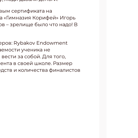
вым сертификата на
ла «Гимназия Корифей» Игорь
в – зрелище было что надо! В
АТЬСЯ
деров: Rybakov Endowment
аемости ученика не
ести за собой. Для того,
ента в своей школе. Размер
едств и количества финалистов