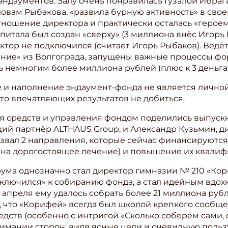
эндаументов. Залу очень понравилась Гузалой Ибраг
ловам Рыбакова, «развила бурную активность» в свое
ошение директора и практически осталась «героем
итала был создан «сверху» (3 миллиона внёс Игорь 
ктор не подключился (считает Игорь Рыбаков). Ведё
ение» из Волгограда, запущены важные процессы ф
ь немногим более миллиона рублей (плюс к 3 деньга
е и наполнение эндаумент-фонда не является личн
то впечатляющих результатов не добиться.
 средств и управления фондом поделились выпускн
ий партнёр ALTHAUS Group, и Александр Кузьмин, ди
азвал 2 направления, которые сейчас финансируются
а на дорогостоящее лечение) и повышение их квалиф
ума однозначно стал директор гимназии № 210 «Кор
ишись на рассылку
дключился» к собиранию фонда, а стал идейным вдо
 апреля ему удалось собрать более 21 миллиона руб
 электронный "Классный журнал" в подарок!
 что «Корифей» всегда был школой крепкого сообще
ите имя
едств (особенно с интригой «Сколько соберём сами, 
мании сторон; видя ясные цели и очевидную пользу