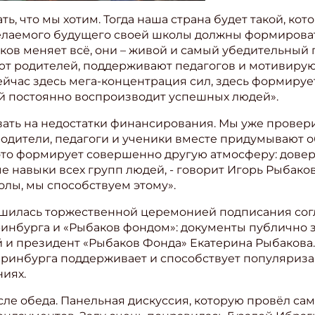
ь, что мы хотим. Тогда наша страна будет такой, кот
желаемого будущего своей школы должны формирова
ов меняет всё, они – живой и самый убедительный 
т родителей, поддерживают педагогов и мотивирую
ейчас здесь мега-концентрация сил, здесь формируе
й постоянно воспроизводит успешных людей».
овать на недостатки финансирования. Мы уже провери
родители, педагоги и ученики вместе придумывают 
это формирует совершенно другую атмосферу: довер
навыки всех групп людей, - говорит Игорь Рыбаков
олы, мы способствуем этому».
ршилась торжественной церемонией подписания сог
инбурга и «Рыбаков фондом»: документы публично 
 и президент «Рыбаков Фонда» Екатерина Рыбакова.
теринбурга поддерживает и способствует популяриз
ниях.
ле обеда. Панельная дискуссия, которую провёл сам