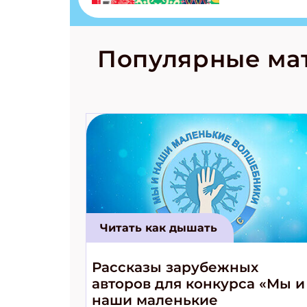
Страшилка 
странные с
рецепты на
Новый коми
Популярные ма
космически
Читать как дышать
Рассказы зарубежных
авторов для конкурса «Мы и
наши маленькие