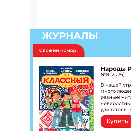
ЖУРНАЛЫ
Свежий номер!
Народы 
№8 (2026)
В нашей стр
много людей
разные! Чит
невероятны
удивительн
народов Рос
Купить
Легенды тат
бурятов Нас