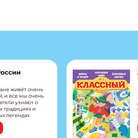
России
ане живёт очень
, и все мы очень
атели узнают о
х традициях и
ых легендах
сии! Внутри:
ар, башкир и
тольная игра