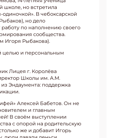
имова, 14-летняя ученица
й школе, но встретила
-одиночкой». В чебоксарской
Рыбаков), но дело
т работу по наполнению своего
ормирования сообщества.
м Игоря Рыбакова).
ой целью и персональным
ик Лицея г. Королёва
ректор Школы им. А.М.
 из Эндаумента: поддержка
икации.
ифей» Алексей Бабетов. Он не
хновителем и главным
лей! В своём выступлении
ства с опорой на родительскую
столько же и добавит Игорь
, люди давали деньги.