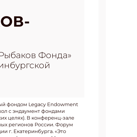
ОВ-
«Рыбаков Фонда»
ринбургской
ный фондом Legacy Endowment
кол с эндаумент фондами
х целях). В конференц-зале
зных регионов России. Форум
и г. Екатеринбурга. «Это