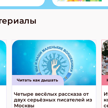
из Алтая Очень
лова Традиционные
родов России
кс про
териалы
е приключения!
Читать как дышать
Четыре весёлых рассказа от
И
двух серьёзных писателей из
к
Москвы
с