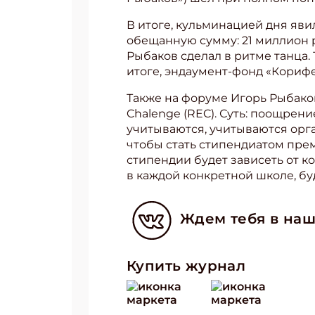
В итоге, кульминацией дня яв
Укаж
обещанную сумму: 21 миллион 
Рыбаков сделал в ритме танца.
итоге, эндаумент-фонд «Корифе
Также на форуме Игорь Рыбако
Chalenge (REC). Суть: поощрен
учитываются, учитываются орга
чтобы стать стипендиатом пре
стипендии будет зависеть от к
в каждой конкретной школе, б
Ждем тебя в наш
Купить журнал