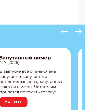
Запутанный номер
№7 (2026)
В выпуске все очень-очень
запутанно: запутанные
детективные дела, запутанные
факты и шифры. Читателям
придется поломать голову!
Внутри: Шифры и
Купить
расшифровки Плетем
запутанные поделки