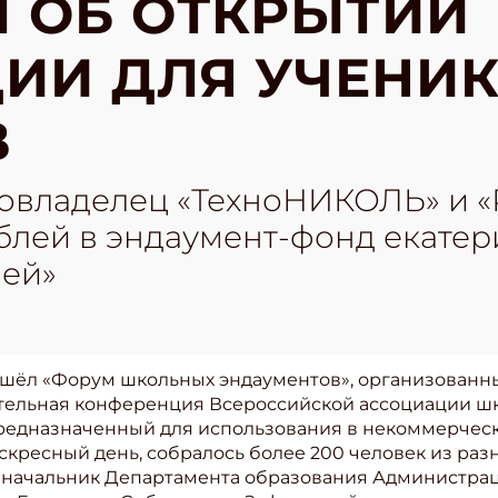
 ОБ ОТКРЫТИИ
ИИ ДЛЯ УЧЕНИК
В
совладелец «ТехноНИКОЛЬ» и 
ублей в эндаумент-фонд екате
ей»
рошёл «Форум школьных эндаументов», организован
едительная конференция Всероссийской ассоциации ш
редназначенный для использования в некоммерчески
скресный день, собралось более 200 человек из ра
 начальник Департамента образования Администраци