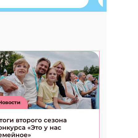
Разгадываем головоломки
Ищем коды 3 комикса
Новости
тоги второго сезона
онкурса «Это у нас
емейное»