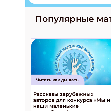
Страшилка 
странные с
рецепты на
Новый коми
Популярные ма
космически
Читать как дышать
Рассказы зарубежных
авторов для конкурса «Мы и
наши маленькие