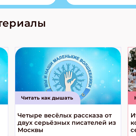
из Алтая Очень
лова Традиционные
родов России
кс про
териалы
е приключения!
Читать как дышать
Четыре весёлых рассказа от
И
двух серьёзных писателей из
к
Москвы
с