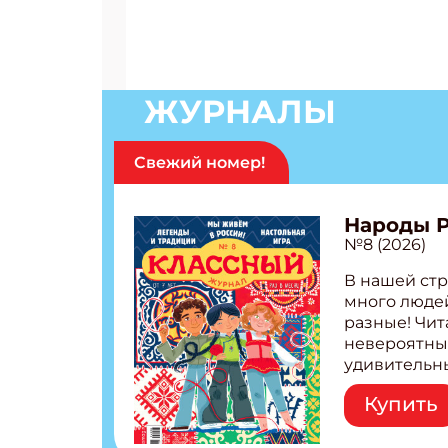
Подп
Получи
Укаж
ЖУРНАЛЫ
Укаж
Свежий номер!
Народы 
№8 (2026)
В нашей стр
много людей
разные! Чит
невероятны
удивительн
народов Рос
Купить
Легенды тат
бурятов Нас