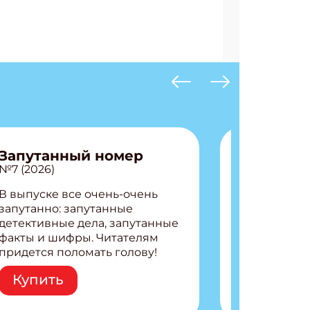
АТЬСЯ
Запутанный номер
№7 (2026)
В выпуске все очень-очень
запутанно: запутанные
детективные дела, запутанные
факты и шифры. Читателям
придется поломать голову!
Внутри: Шифры и
Купить
расшифровки Плетем
запутанные поделки