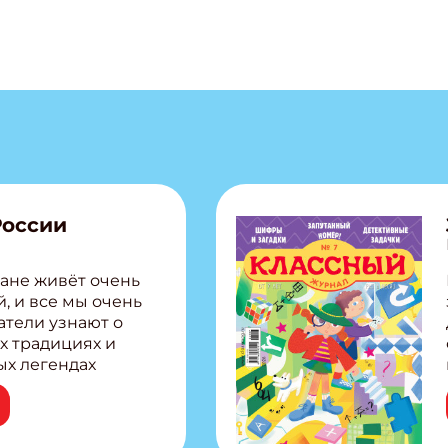
ишись на рассылку
 электронный "Классный журнал" в подарок!
ите имя
ите Ваш Email
ПОДПИС
России
ане живёт очень
, и все мы очень
атели узнают о
х традициях и
ых легендах
сии! Внутри:
ар, башкир и
тольная игра