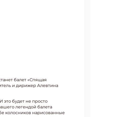
станет балет «Спящая
дитель и дирижер Алевтина
 это будет не просто
авшего легендой балета
небе колосников нарисованные