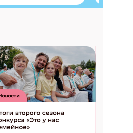
Разгадываем головоломки
Ищем коды 3 комикса
Новости
тоги второго сезона
онкурса «Это у нас
емейное»