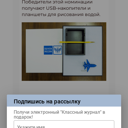
Победители этой номинации
получают USB-накопители и
планшеты для рисования водой.
Все призы в этом
Подпишись на рассылку
году победителям
доставит
Получи электронный "Классный журнал" в
подарок!
генеральный
партнер конкурса -
Укажите имя