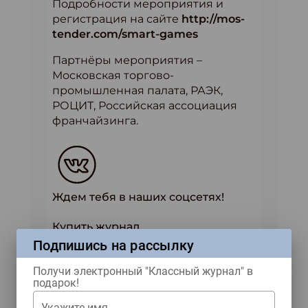
Подробности мероприятия и
регистрация на сайте
http://mos-
tender.com/smart-games
Партнёры мероприятия –
Московская торгово-
промышленная палата, РАЭК,
РОЦИТ, Российская ассоциация
франчайзинга.
Ждем тебя в наших соцсетях!
Купить журнал
Подпишись на рассылку
Получи электронный "Классный журнал" в
подарок!
ЖУРНАЛЫ
Укажите имя