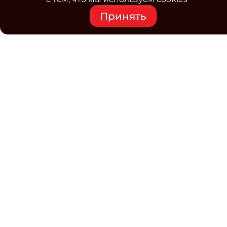
Средство массовой информации www.classmag.ru
Принять
Свидетельство о регистрации СМИ сетевого издания
Эл.№ ФС77-63739 от 16 ноября 2015 г. выдано
Роскомнадзором.
Политика обработки
персональных данных
Контакты
Электронная почта редакции:
class@osp.ru
Телефон редакции:
+7 (495) 725-4780
Учредитель
«Открытые системы» — ведущее российское
издательство, выпускающее журналы для детей, а
также широкий спектр изданий для профессионалов