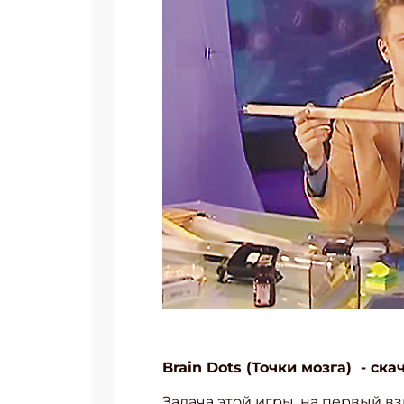
Укаж
Brain Dots (Точки мозга) - ска
Задача этой игры, на первый вз