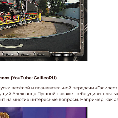
ео» (
YouTube: GalileoRU
)
уски весёлой и познавательной передачи «Галилео»
ишись на рассылку
дущий Александр Пушной покажет тебе удивительны
ит на многие интересные вопросы. Например, как ра
 электронный "Классный журнал" в подарок!
ите имя