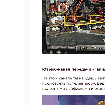
Ютьюб-канал передачи «Галил
На этом канале ты найдёшь вып
Подп
посмотреть по телевизору. Ве
полезными лайфхаками и ответ
Получи
Укаж