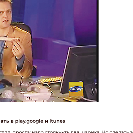
ите Ваш Email
ПОДПИС
чать в
play.google
и
itunes
гляд, проста: надо столкнуть два шарика. Но сделать 