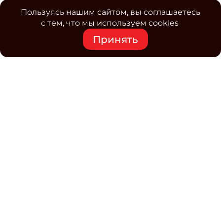
Пользуясь нашим сайтом, вы соглашаетесь
с тем, что мы используем cookies
Принять
Средство массовой информации www.classmag.ru
Свидетельство о регистрации СМИ сетевого издания
Эл.№ ФС77-63739 от 16 ноября 2015 г. выдано
Роскомнадзором.
Политика обработки
персональных данных