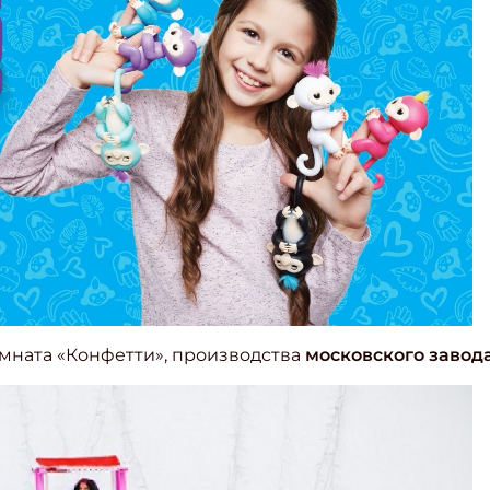
омната «Конфетти», производства
московского завод