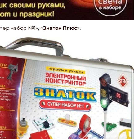
упер набор №1»,
«Знаток Плюс»
.