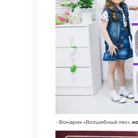
Подп
Получи
- Фонарик «Волшебный лес»,
к
Укаж