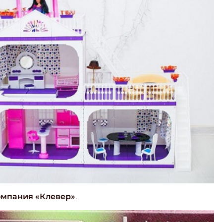
ишись на рассылку
 электронный "Классный журнал" в подарок!
омпания «Клевер»
.
ите имя