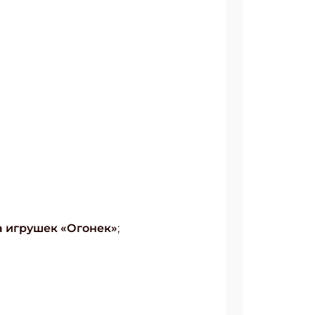
а игрушек «Огонек»
;