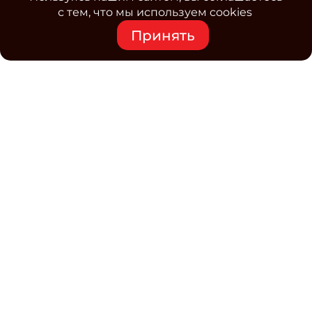
с тем, что мы используем cookies
Принять
Средство массовой информации www.classmag.ru
Свидетельство о регистрации СМИ сетевого издания
Эл.№ ФС77-63739 от 16 ноября 2015 г. выдано
Роскомнадзором.
Политика обработки
персональных данных
Контакты