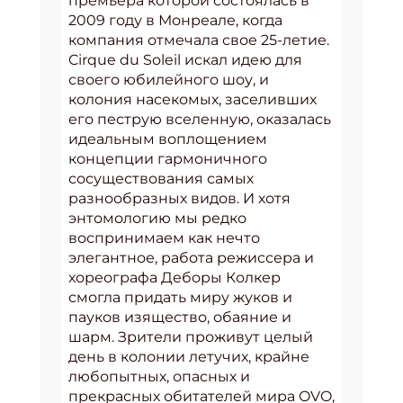
премьера которой состоялась в
2009 году в Монреале, когда
компания отмечала свое 25-летие.
Cirque du Soleil искал идею для
своего юбилейного шоу, и
колония насекомых, заселивших
его пеструю вселенную, оказалась
идеальным воплощением
концепции гармоничного
сосуществования самых
разнообразных видов. И хотя
энтомологию мы редко
воспринимаем как нечто
элегантное, работа режиссера и
хореографа Деборы Колкер
смогла придать миру жуков и
пауков изящество, обаяние и
шарм. Зрители проживут целый
день в колонии летучих, крайне
любопытных, опасных и
прекрасных обитателей мира OVO,