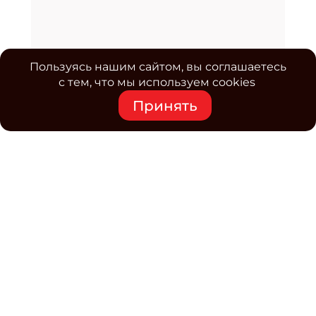
Пользуясь нашим сайтом, вы соглашаетесь
с тем, что мы используем cookies
Принять
Средство массовой информации www.classmag.ru
Свидетельство о регистрации СМИ сетевого издания
Эл.№ ФС77-63739 от 16 ноября 2015 г. выдано
Роскомнадзором.