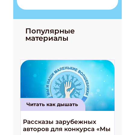
Популярные
материалы
Подпишись на рассылку
Получи электронный "Классный журнал" в
подарок!
Читать как дышать
Укажите имя
Рассказы зарубежных
авторов для конкурса «Мы
Укажите Ваш Email