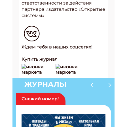
ответственности за действия
партнера издательство «Открытые
системы».
Ждем тебя в наших соцсетях!
Купить журнал
ЖУРНАЛЫ
Подпишись на рассылку
Получи электронный "Классный журнал" в
Свежий номер!
подарок!
Укажите имя