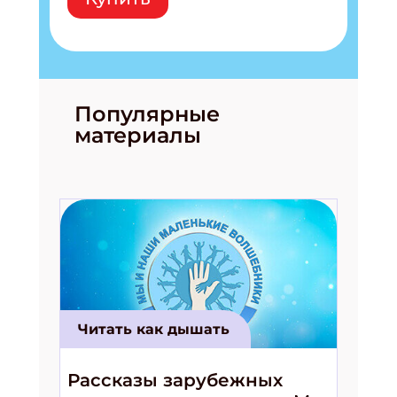
Подпишись на рассылку
Получи электронный "Классный журнал" в
подарок!
Популярные
материалы
Укажите имя
Укажите Ваш Email
ПОДПИСАТЬСЯ
Читать как дышать
Рассказы зарубежных