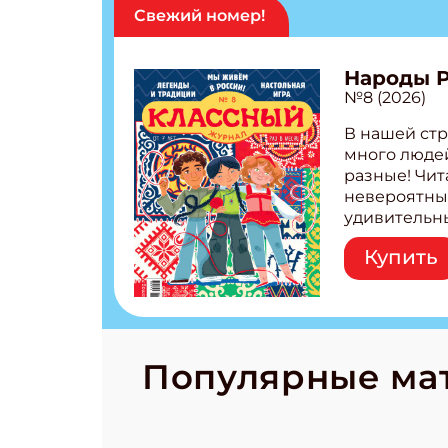
Свежий номер!
Народы 
№8 (2026)
В нашей стр
много людей
разные! Чит
невероятны
удивительн
народов Рос
Купить
Легенды тат
бурятов Нас
Страшилка 
странные с
рецепты на
Новый коми
Популярные ма
космически