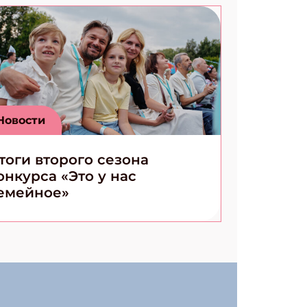
Новости
тоги второго сезона
онкурса «Это у нас
емейное»