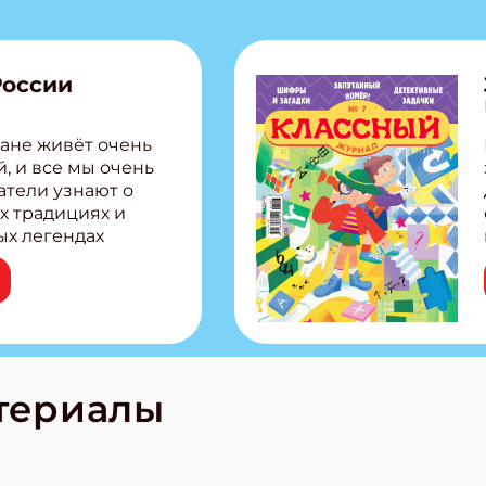
России
ане живёт очень
, и все мы очень
атели узнают о
х традициях и
ых легендах
сии! Внутри:
ар, башкир и
тольная игра
из Алтая Очень
лова Традиционные
родов России
кс про
териалы
е приключения!