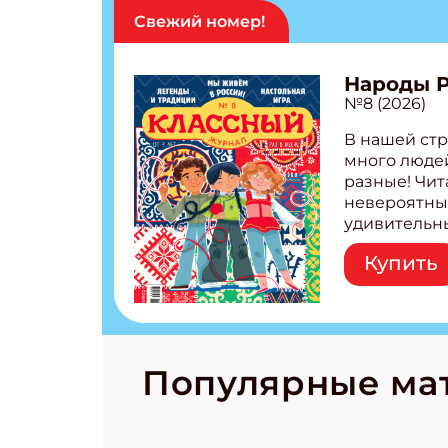
Свежий номер!
Народы 
№8 (2026)
В нашей стр
много людей
разные! Чит
невероятны
удивительн
народов Рос
Купить
Легенды тат
бурятов Нас
Страшилка 
странные с
рецепты на
Новый коми
Популярные ма
космически