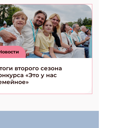
Новости
тоги второго сезона
онкурса «Это у нас
емейное»