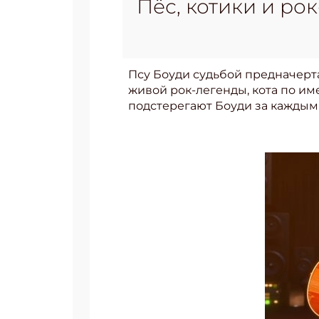
Пёс, котики и рок
Псу Боуди судьбой предначерта
живой рок-легенды, кота по име
подстерегают Боуди за каждым у