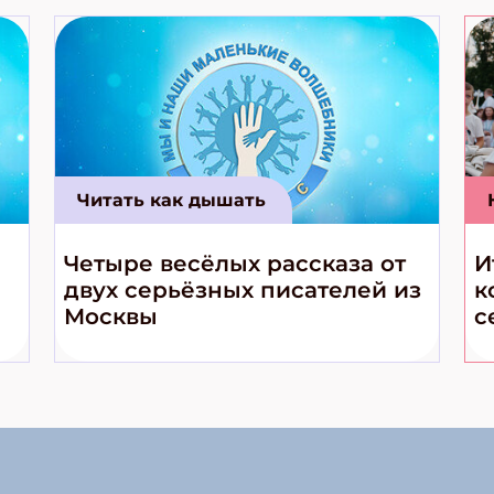
Читать как дышать
Четыре весёлых рассказа от
И
двух серьёзных писателей из
к
Москвы
с