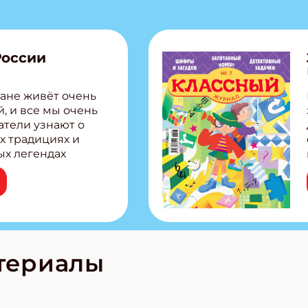
России
ане живёт очень
, и все мы очень
атели узнают о
х традициях и
ых легендах
сии! Внутри:
ар, башкир и
тольная игра
из Алтая Очень
лова Традиционные
родов России
кс про
териалы
е приключения!