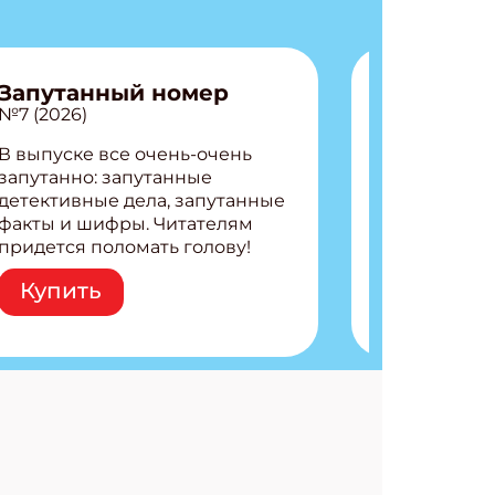
Запутанный номер
№7 (2026)
В выпуске все очень-очень
запутанно: запутанные
детективные дела, запутанные
факты и шифры. Читателям
придется поломать голову!
Внутри: Шифры и
Купить
расшифровки Плетем
запутанные поделки
Разгадываем головоломки
Ищем коды 3 комикса