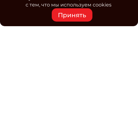
с тем, что мы используем cookies
Принять
Средство массовой информации www.classmag.ru
Свидетельство о регистрации СМИ сетевого издания
Эл.№ ФС77-63739 от 16 ноября 2015 г. выдано
Роскомнадзором.
Политика обработки
персональных данных
Контакты