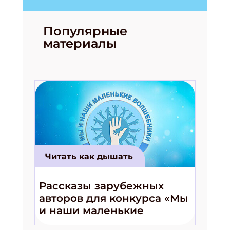
Подпишись на рассылку
Популярные
Получи электронный "Классный журнал" в
материалы
подарок!
Укажите имя
Укажите Ваш Email
ПОДПИСАТЬСЯ
Читать как дышать
Рассказы зарубежных
авторов для конкурса «Мы
и наши маленькие
волшебники!»