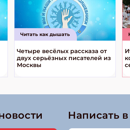
Читать как дышать
Четыре весёлых рассказа от
И
двух серьёзных писателей из
к
Москвы
с
 новости
Написать 