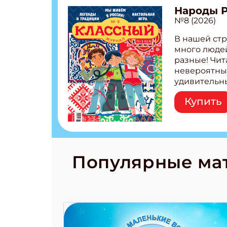
Народы 
№8 (2026)
В нашей стр
много людей
разные! Чит
невероятны
удивительн
народов Рос
Купить
Легенды тат
бурятов Нас
Страшилка 
странные с
рецепты на
Новый коми
Популярные ма
космически