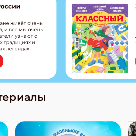
России
ане живёт очень
, и все мы очень
атели узнают о
х традициях и
ых легендах
сии! Внутри:
ар, башкир и
тольная игра
из Алтая Очень
лова Традиционные
родов России
кс про
териалы
е приключения!