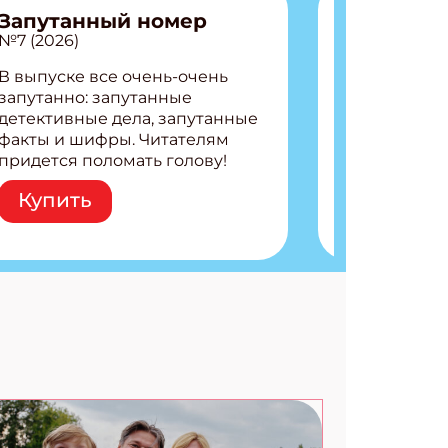
Запутанный номер
№7 (2026)
В выпуске все очень-очень
запутанно: запутанные
детективные дела, запутанные
факты и шифры. Читателям
придется поломать голову!
Внутри: Шифры и
Купить
расшифровки Плетем
запутанные поделки
Разгадываем головоломки
Ищем коды 3 комикса