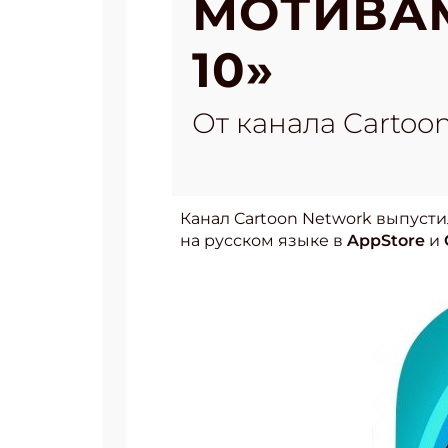
МОТИВАМ
10»
От канала Cartoo
Канал Cartoon Network выпусти
на русском языке в
AppStore
и