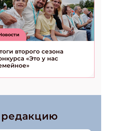
Новости
тоги второго сезона
онкурса «Это у нас
емейное»
в редакцию