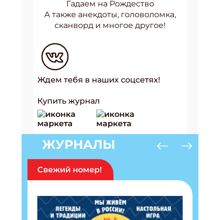
Гадаем на Рождество
А также анекдоты, головоломка,
сканворд и многое другое!
Ждем тебя в наших соцсетях!
Купить журнал
ЖУРНАЛЫ
Подпишись на рассылку
Получи электронный "Классный журнал" в
Свежий номер!
подарок!
Укажите имя