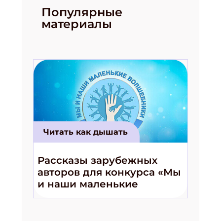
Популярные
материалы
Читать как дышать
Рассказы зарубежных
авторов для конкурса «Мы
Подпишись на рассылку
и наши маленькие
волшебники!»
Получи электронный "Классный журнал" в
подарок!