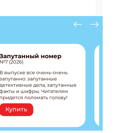
Запутанный номер
№7 (2026)
В выпуске все очень-очень
запутанно: запутанные
детективные дела, запутанные
факты и шифры. Читателям
придется поломать голову!
Внутри: Шифры и
Купить
расшифровки Плетем
запутанные поделки
Разгадываем головоломки
Ищем коды 3 комикса