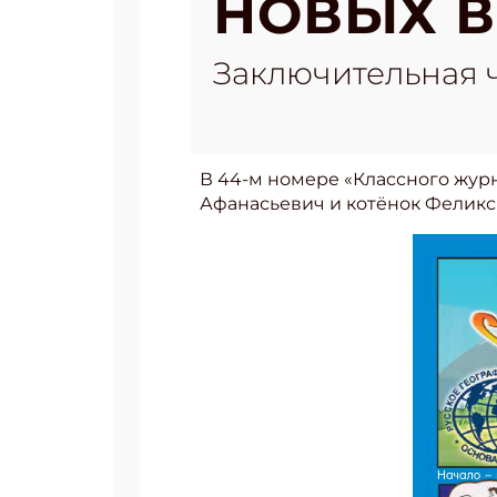
НОВЫХ В
Заключительная ч
В 44-м номере «Классного журн
Афанасьевич и котёнок Феликс 