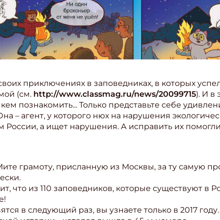
своих приключениях в заповедниках, в которых успел
мой (см.
http://www.classmag.ru/news/20099715
). И 
с кем познакомить... Только представьте себе удивле
на – агент, у которого нюх на нарушения экологичес
России, а ищет нарушения. А исправить их помогли
ите грамоту, присланную из Москвы, за ту самую пр
ески.
, что из 110 заповедников, которые существуют в Ро
е!
ятся в следующий раз, вы узнаете только в 2017 год