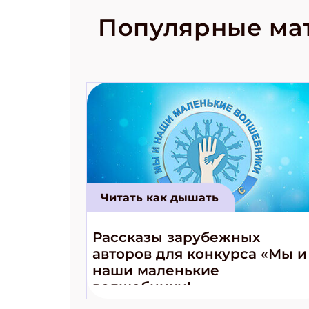
рецепты на
Новый коми
Популярные ма
космически
Читать как дышать
Рассказы зарубежных
авторов для конкурса «Мы и
наши маленькие
волшебники!»