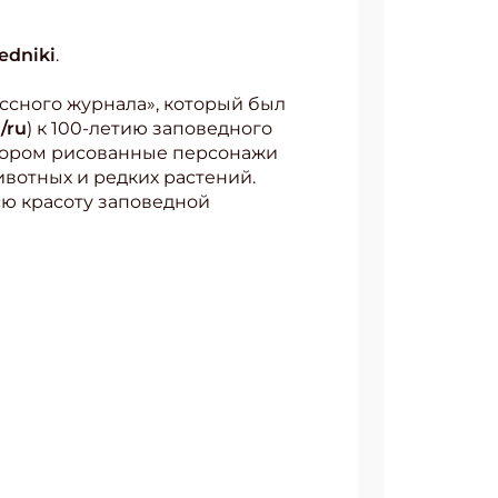
edniki
.
ссного журнала», который был
/ru
) к 100-летию заповедного
отором рисованные персонажи
вотных и редких растений.
ю красоту заповедной
АТЬСЯ