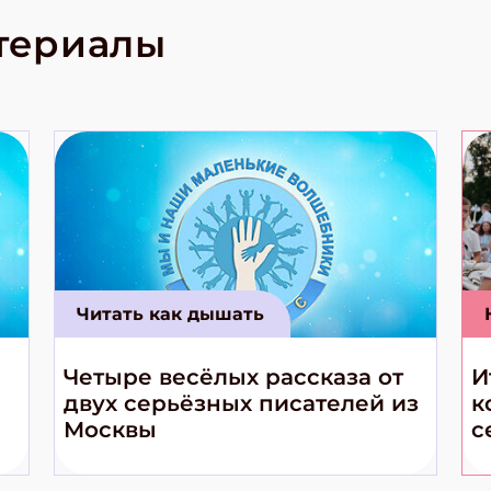
родов России
кс про
териалы
е приключения!
Читать как дышать
Четыре весёлых рассказа от
И
двух серьёзных писателей из
к
Москвы
с