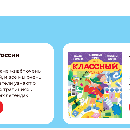
России
ане живёт очень
, и все мы очень
атели узнают о
х традициях и
ых легендах
сии! Внутри:
ар, башкир и
тольная игра
из Алтая Очень
лова Традиционные