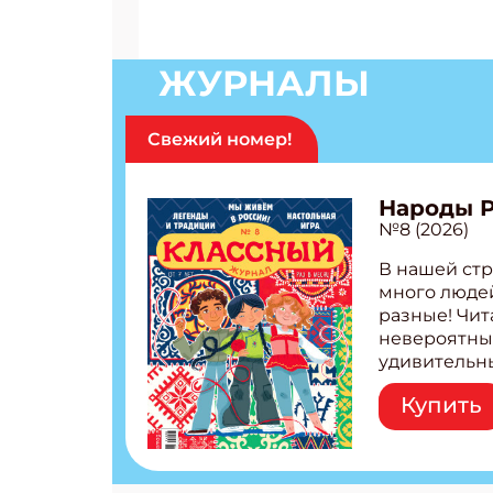
ЖУРНАЛЫ
Свежий номер!
Народы 
№8 (2026)
В нашей стр
много людей
разные! Чит
невероятны
удивительн
народов Рос
Купить
Легенды тат
бурятов Нас
Страшилка 
странные с