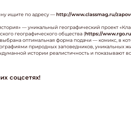
ину ищите по адресу —
http://www.classmag.ru/zapov
история» — уникальный географический проект «Кла
ского географического общества (
https://www.rgo.ru
а выбрана оптимальная форма подачи — комикс, в к
графиями природных заповедников, уникальных жи
думанной истории реалистичность и показывают вс
ишись на рассылку
 электронный "Классный журнал" в подарок!
их соцсетях!
ите имя
ите Ваш Email
ПОДПИС