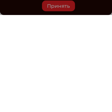
Принять
Средство массовой информации www.classmag.ru
Свидетельство о регистрации СМИ сетевого издания
Эл.№ ФС77-63739 от 16 ноября 2015 г. выдано
Роскомнадзором.
Политика обработки
персональных данных
Контакты
Электронная почта редакции: