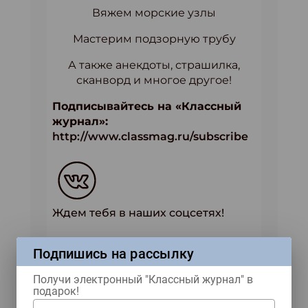
Вяжем морские узлы
Мастерим подзорную трубу
А также анекдоты, страшилка,
сканворд и многое другое!
Подписывайтесь на «Классный
журнал»:
http://www.classmag.ru/subscribe
Ждем тебя в наших соцсетях!
Купить журнал
Подпишись на рассылку
Получи электронный "Классный журнал" в
подарок!
ЖУРНАЛЫ