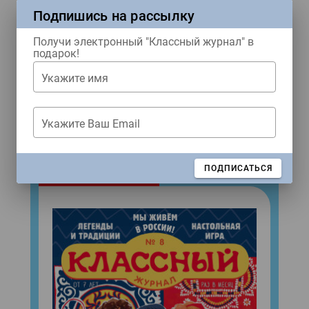
Подпишись на рассылку
Получи электронный "Классный журнал" в
Ждем тебя в наших соцсетях!
подарок!
Купить журнал
Укажите имя
Укажите Ваш Email
ЖУРНАЛЫ
ЗАКРЫТЬ
ПОДПИСАТЬСЯ
Свежий номер!