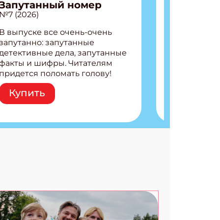
Запутанный номер
№7 (2026)
В выпуске все очень-очень
запутанно: запутанные
АТЬСЯ
детективные дела, запутанные
факты и шифры. Читателям
придется поломать голову!
Внутри: Шифры и
Купить
расшифровки Плетем
запутанные поделки
Разгадываем головоломки
Ищем коды 3 комикса