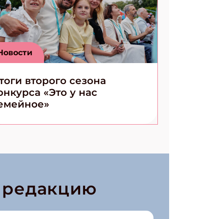
Новости
тоги второго сезона
онкурса «Это у нас
емейное»
в редакцию