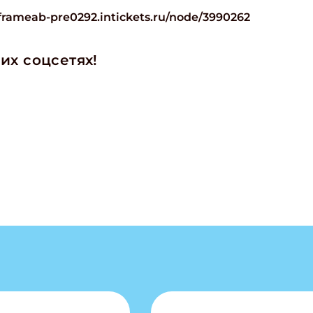
iframeab-pre0292.intickets.ru/node/3990262
их соцсетях!
ишись на рассылку
 электронный "Классный журнал" в подарок!
ите имя