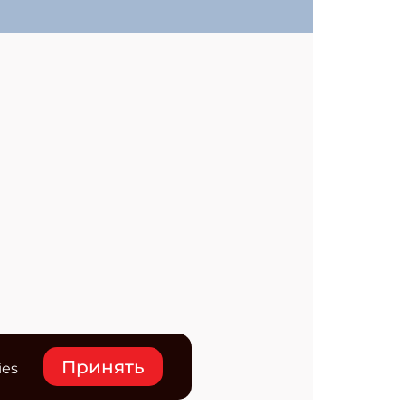
Принять
ies