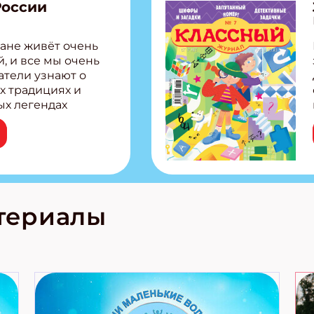
России
ите Ваш Email
ане живёт очень
, и все мы очень
ПОДПИС
атели узнают о
х традициях и
ых легендах
сии! Внутри:
ар, башкир и
тольная игра
из Алтая Очень
лова Традиционные
родов России
кс про
териалы
е приключения!