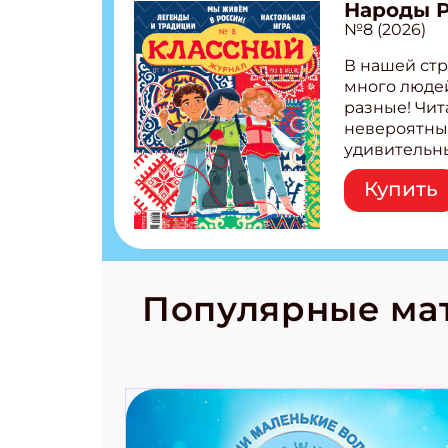
Народы 
№8 (2026)
Укаж
В нашей стр
много людей
разные! Чит
невероятны
удивительн
народов Рос
Купить
Легенды тат
бурятов Нас
Страшилка 
странные с
рецепты на
Новый коми
Популярные ма
космически