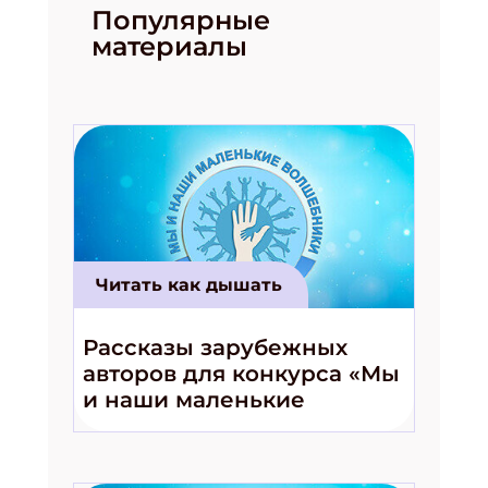
Популярные
материалы
Подпишись на рассылку
Получи электронный "Классный журнал" в
подарок!
Читать как дышать
Укажите имя
Рассказы зарубежных
Укажите Ваш Email
авторов для конкурса «Мы
и наши маленькие
волшебники!»
ПОДПИСАТЬСЯ