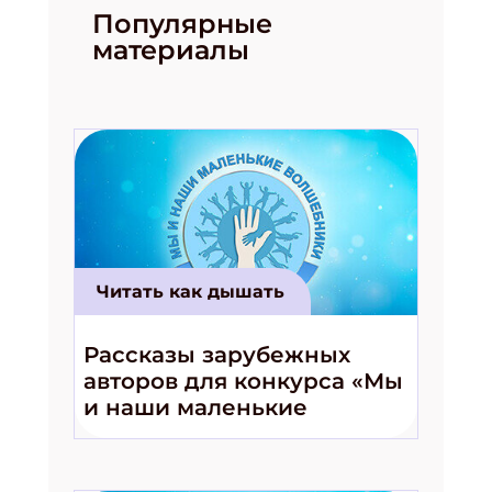
Популярные
материалы
Читать как дышать
Рассказы зарубежных
Подпишись на рассылку
авторов для конкурса «Мы
Получи электронный "Классный журнал" в
и наши маленькие
подарок!
волшебники!»
Укажите имя