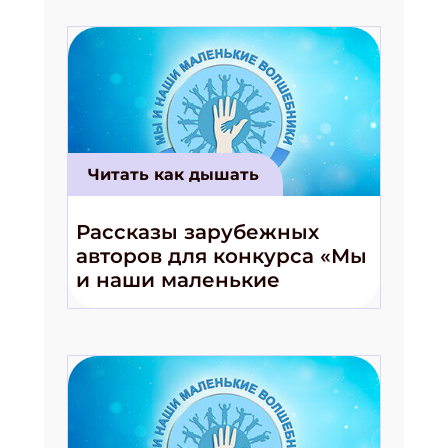
Подпишись на рассылку
Получи электронный "Классный журнал" в
Читать как дышать
подарок!
Укажите имя
Рассказы зарубежных
авторов для конкурса «Мы
и наши маленькие
Укажите Ваш Email
волшебники!»
ПОДПИСАТЬСЯ