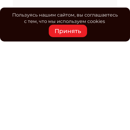
Пользуясь нашим сайтом, вы соглашаетесь
с тем, что мы используем cookies
Принять
Средство массовой информации www.classmag.ru
Свидетельство о регистрации СМИ сетевого издания
Эл.№ ФС77-63739 от 16 ноября 2015 г. выдано
Роскомнадзором.
Политика обработки
персональных данных