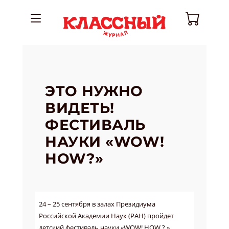
ЭТО НУЖНО
ВИДЕТЬ!
ФЕСТИВАЛЬ
НАУКИ «WOW!
HOW?»
24 – 25 сентября
в залах Президиума
Российской Академии Наук (РАН) пройдет
детский фестиваль науки «WOW!
HOW
? ».