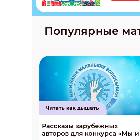
бурятов Нас
Страшилка 
странные с
рецепты на
Новый коми
Популярные ма
космически
Читать как дышать
Рассказы зарубежных
авторов для конкурса «Мы и