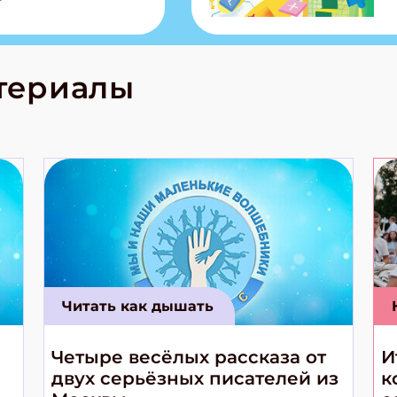
тольная игра
из Алтая Очень
лова Традиционные
родов России
кс про
териалы
е приключения!
Читать как дышать
Четыре весёлых рассказа от
И
двух серьёзных писателей из
к