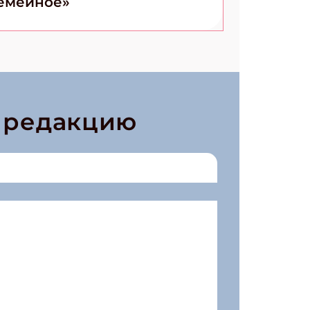
емейное»
в редакцию