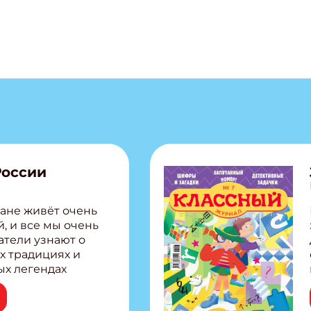
России
ане живёт очень
, и все мы очень
атели узнают о
х традициях и
ых легендах
сии! Внутри:
ар, башкир и