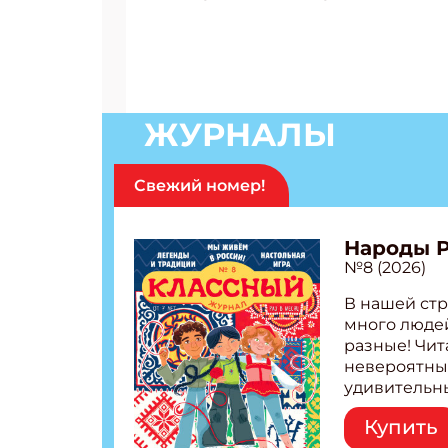
ЖУРНАЛЫ
Свежий номер!
Народы 
№8 (2026)
В нашей стр
много людей
разные! Чит
невероятны
удивительн
народов Рос
Купить
Легенды тат