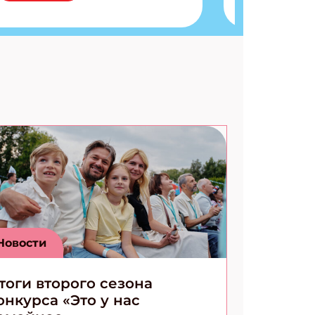
запутанные поделки
Разгадываем головоломки
Ищем коды 3 комикса
Новости
тоги второго сезона
онкурса «Это у нас