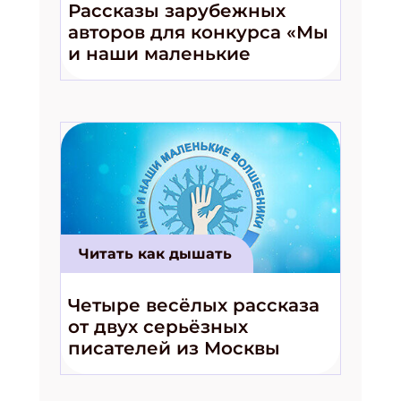
Рассказы зарубежных
Получи электронный "Классный журнал" в
авторов для конкурса «Мы
подарок!
и наши маленькие
Укажите имя
волшебники!»
Укажите Ваш Email
ПОДПИСАТЬСЯ
Читать как дышать
Четыре весёлых рассказа
от двух серьёзных
писателей из Москвы