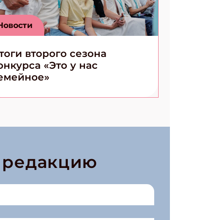
Новости
тоги второго сезона
онкурса «Это у нас
емейное»
в редакцию