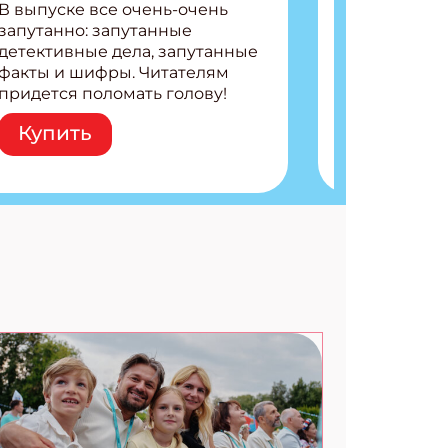
В выпуске все очень-очень
запутанно: запутанные
детективные дела, запутанные
факты и шифры. Читателям
придется поломать голову!
Внутри: Шифры и
Купить
расшифровки Плетем
запутанные поделки
Разгадываем головоломки
Ищем коды 3 комикса