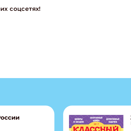
их соцсетях!
ишись на рассылку
 электронный "Классный журнал" в подарок!
ите имя
ите Ваш Email
ПОДПИС
России