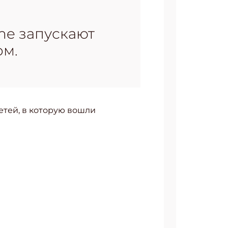
me запускают
ом.
етей, в которую вошли