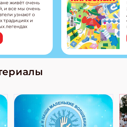
ане живёт очень
, и все мы очень
атели узнают о
х традициях и
ых легендах
сии! Внутри:
ар, башкир и
тольная игра
из Алтая Очень
лова Традиционные
родов России
кс про
териалы
е приключения!