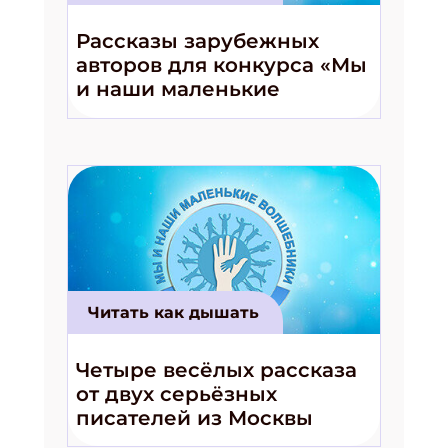
Получи электронный "Классный журнал" в
подарок!
Рассказы зарубежных
Укажите имя
авторов для конкурса «Мы
и наши маленькие
волшебники!»
Укажите Ваш Email
ПОДПИСАТЬСЯ
Читать как дышать
Четыре весёлых рассказа
от двух серьёзных
писателей из Москвы