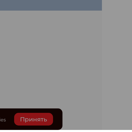
Принять
ies