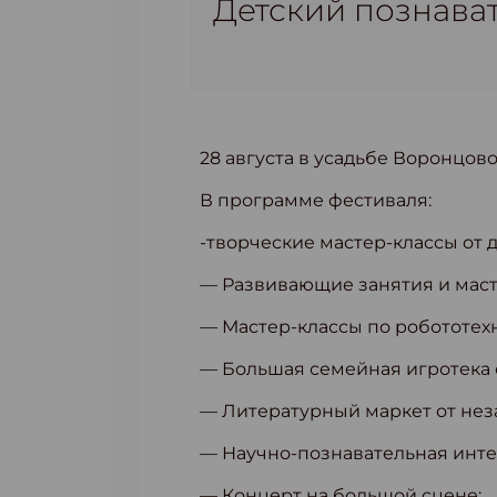
Детский познава
28 августа в усадьбе Воронцов
В программе фестиваля:
-творческие мастер-классы от д
— Развивающие занятия и маст
— Мастер-классы по робототех
— Большая семейная игротека 
— Литературный маркет от нез
— Научно-познавательная инте
— Концерт на большой сцене;