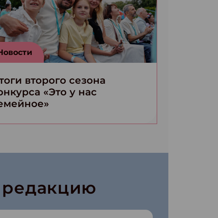
Новости
тоги второго сезона
онкурса «Это у нас
емейное»
в редакцию