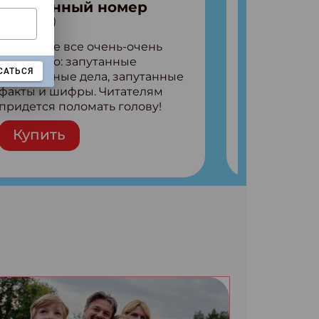
Запутанный номер
№7 (2026)
В выпуске все очень-очень
запутанно: запутанные
САТЬСЯ
детективные дела, запутанные
факты и шифры. Читателям
придется поломать голову!
Внутри: Шифры и
Купить
расшифровки Плетем
запутанные поделки
Разгадываем головоломки
Ищем коды 3 комикса