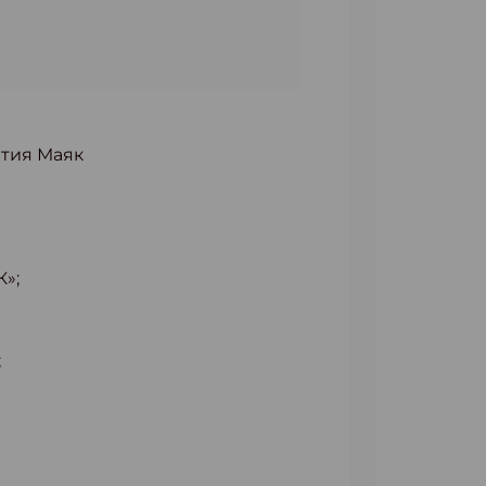
ития Маяк
»;
;