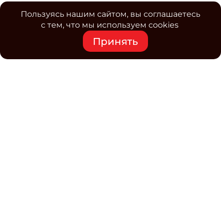
Пользуясь нашим сайтом, вы соглашаетесь
с тем, что мы используем cookies
Принять
Средство массовой информации www.classmag.ru
Свидетельство о регистрации СМИ сетевого издания
Эл.№ ФС77-63739 от 16 ноября 2015 г. выдано
Роскомнадзором.
Политика обработки
персональных данных