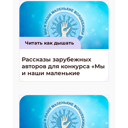
Подпишись на рассылку
Получи электронный "Классный журнал" в
подарок!
Читать как дышать
Укажите имя
Рассказы зарубежных
авторов для конкурса «Мы
Укажите Ваш Email
и наши маленькие
волшебники!»
ПОДПИСАТЬСЯ