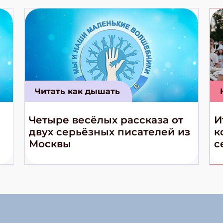
Читать как дышать
Четыре весёлых рассказа от
И
двух серьёзных писателей из
к
Москвы
с