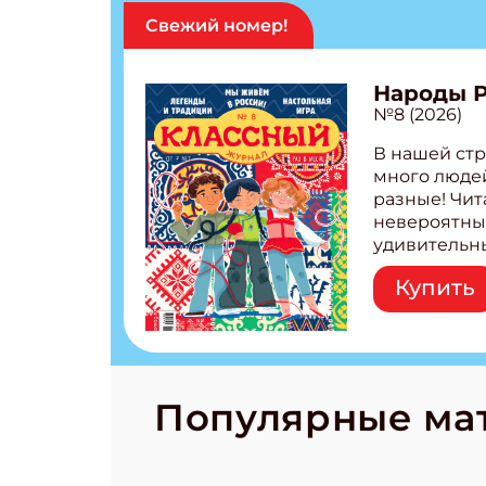
Свежий номер!
Народы 
№8 (2026)
В нашей стр
Подп
много людей
разные! Чит
Получи
невероятны
удивительн
Укаж
народов Рос
Купить
Легенды тат
бурятов Нас
Укаж
Страшилка 
странные с
рецепты на
Новый коми
Популярные ма
космически