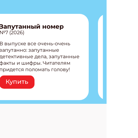
Запутанный номер
№7 (2026)
В выпуске все очень-очень
запутанно: запутанные
детективные дела, запутанные
факты и шифры. Читателям
придется поломать голову!
Внутри: Шифры и
Купить
расшифровки Плетем
запутанные поделки
Разгадываем головоломки
Ищем коды 3 комикса
АТЬСЯ