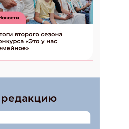
Новости
тоги второго сезона
онкурса «Это у нас
емейное»
в редакцию