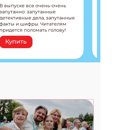
В выпуске все очень-очень
запутанно: запутанные
детективные дела, запутанные
факты и шифры. Читателям
придется поломать голову!
Внутри: Шифры и
Купить
расшифровки Плетем
запутанные поделки
Разгадываем головоломки
Ищем коды 3 комикса