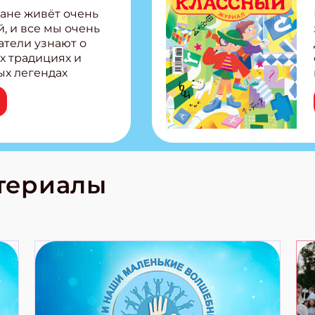
ане живёт очень
, и все мы очень
атели узнают о
х традициях и
ых легендах
сии! Внутри:
ар, башкир и
тольная игра
из Алтая Очень
лова Традиционные
родов России
кс про
териалы
е приключения!