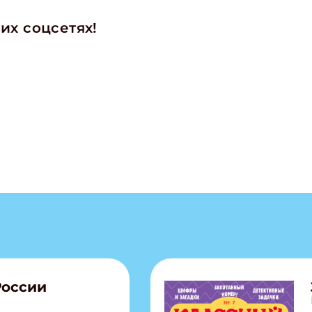
их соцсетях!
ишись на рассылку
 электронный "Классный журнал" в подарок!
ите имя
ите Ваш Email
ПОДПИС
России