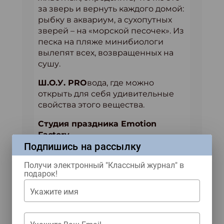
за зверь и вернуть каждого домой:
рыбку в аквариум, а сухопутных
зверей – на «морской песочек». Из
песка на пляже минибиологи
вылепят всех, возвращенных на
сушу.
Ш.О.У. PRO
вода, где можно
открыть для себя удивительные
свойства этого вещества.
Студия праздника Emotion
Factory
Подпишись на рассылку
«Путешествие в столицу Пиратов»
—
МОРСКОЙ КВЕСТ
из 6 заданий,
Получи электронный "Классный журнал" в
подарок!
за каждое из которых можно будет
получить часть карты.
Укажите имя
Собрав все части карты воедино,
мы отыщем проход на остров