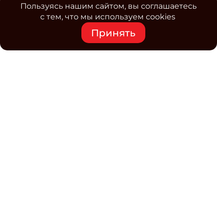
Пользуясь нашим сайтом, вы соглашаетесь
с тем, что мы используем cookies
Принять
Средство массовой информации www.classmag.ru
Свидетельство о регистрации СМИ сетевого издания
Эл.№ ФС77-63739 от 16 ноября 2015 г. выдано
Роскомнадзором.
Политика обработки
персональных данных