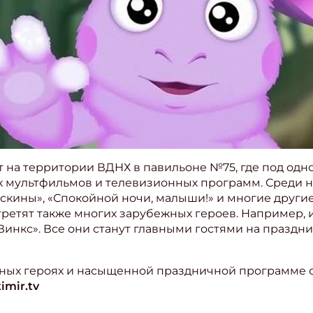
 на территории ВДНХ в павильоне №75, где под од
 мультфильмов и телевизионных программ. Среди ни
оскины», «Спокойной ночи, малыши!» и многие други
ретят также многих зарубежных героев. Например, 
 Винкс». Все они станут главными гостями на праздн
ных героях и насыщенной праздничной программе 
imir.tv