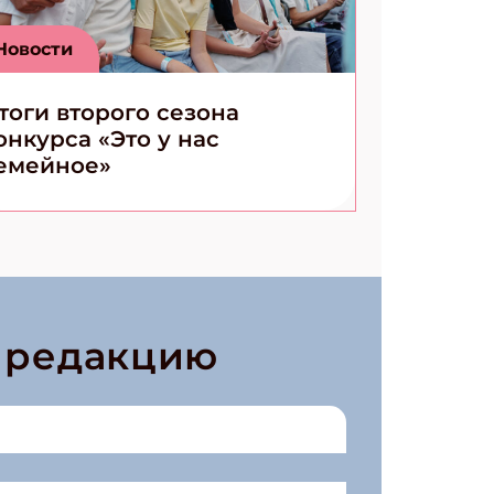
Новости
тоги второго сезона
онкурса «Это у нас
емейное»
в редакцию