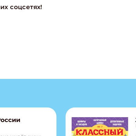
их соцсетях!
ишись на рассылку
 электронный "Классный журнал" в подарок!
ите имя
России