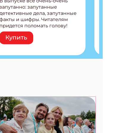
В выпуске все очень-очень
запутанно: запутанные
детективные дела, запутанные
факты и шифры. Читателям
АТЬСЯ
придется поломать голову!
Внутри: Шифры и
Купить
расшифровки Плетем
запутанные поделки
Разгадываем головоломки
Ищем коды 3 комикса