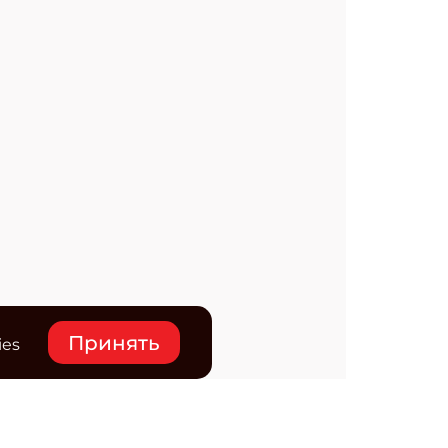
Принять
ies