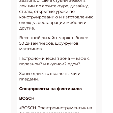
Seasons of Life в студии Seasons:
лекции по архитектуре, дизайну,
стилю, открытые уроки по
конструированию и изготовлению
одежды, реставрации мебели и
другие.
Весенний дизайн-маркет: более
50 дизаи?неров, шоу-румов,
магазинов.
Гастрономическая зона — кафе с
полезнои? и вкуснои? едои?.
Зоны отдыхa c шезлонгами и
пледами.
Спецпроекты на фестивале:
BOSCH
«BOSCH. Электроинструменты» на