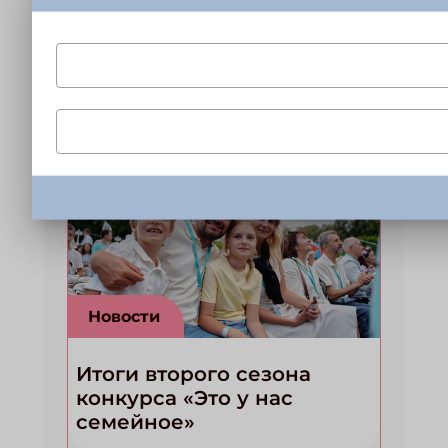
Четыре весёлых рассказа
от двух серьёзных
писателей из Москвы
Подпишись на рассылку
Получи электронный "Классный журнал" в подарок!
Укажите имя
Укажите Ваш Email
Новости
ЗАКРЫТЬ
Итоги второго сезона
конкурса «Это у нас
семейное»