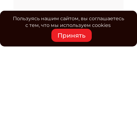
Пользуясь нашим сайтом, вы соглашаетесь
с тем, что мы используем cookies
Принять
Средство массовой информации www.classmag.ru
Свидетельство о регистрации СМИ сетевого издания
Эл.№ ФС77-63739 от 16 ноября 2015 г. выдано
Роскомнадзором.
Политика обработки
персональных данных