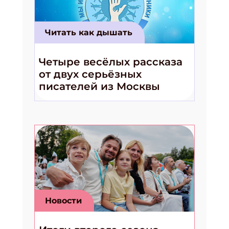
Получи электронный "Классный журнал" в
подарок!
Укажите имя
Читать как дышать
Четыре весёлых рассказа
Укажите Ваш Email
от двух серьёзных
писателей из Москвы
ПОДПИСАТЬСЯ
Новости